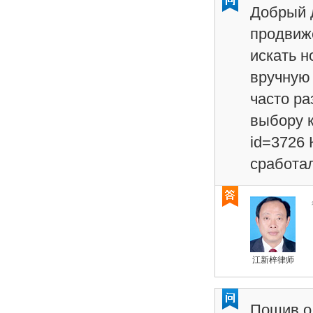
Добрый 
продвиже
искать 
вручную 
часто ра
выбору к
id=3726
сработа
江新梓律师
Пошив од