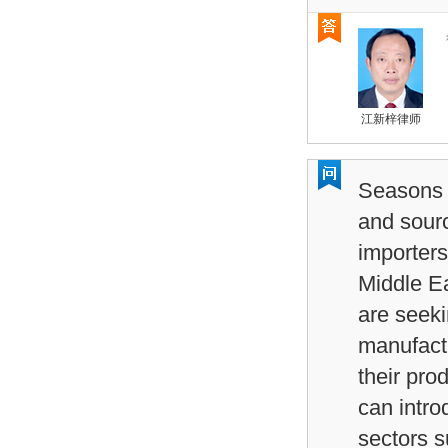
江新梓律师
Seasons 
and sour
importers
Middle E
are seeki
manufactu
their pro
can intro
sectors s