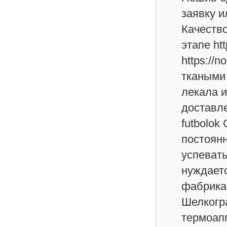
заявку ил
Качество
этапе ht
https://
ткаными
лекала и
доставле
futbolo
постоянн
успевать
нуждаетс
фабрика 
Шелкогра
термоапп